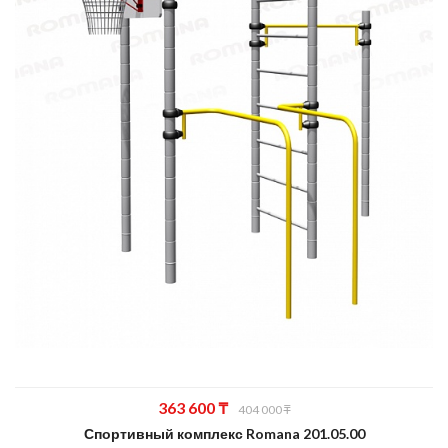
Первоначальная
Текущая
363 600
₸
404 000
₸
цена
цена:
Спортивный комплекс Romana 201.05.00