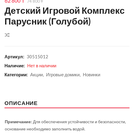
Первоначальная
Текущая
62 800
₸
74 800
₸
цена
цена:
Детский Игровой Комплекс
составляла
62
Парусник (голубой)
74
800 ₸.
800 ₸.
Сравнить
Артикул:
30515012
Наличие:
Нет в наличии
Категории:
Акции
,
Игровые домики
,
Новинки
ОПИСАНИЕ
Примечание:
Для обеспечения устойчивости и безопасности,
основание необходимо заполнить водой.