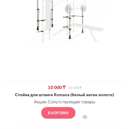
Первоначальная
Текущая
10 000
₸
23 470
₸
цена
цена:
Стойка для штанги Romana (белый антик золото)
составляла
10
Акции
Сопутствующие товары
23
000 ₸.
В КОРЗИНУ
470 ₸.
БЫСТРЫЙ ПРОСМОТ