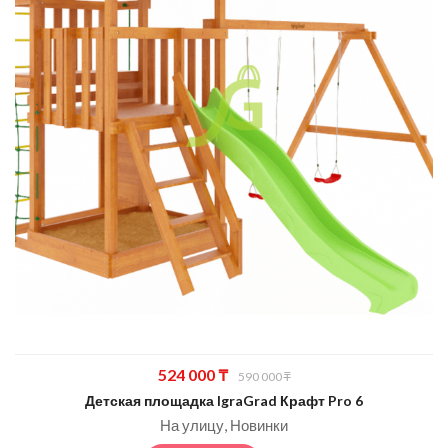
Первоначальная
Текущая
524 000
₸
590 000
₸
цена
цена:
Детская площадка IgraGrad Крафт Pro 6
составляла
524
На улицу
Новинки
590
000 ₸.