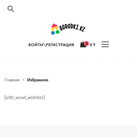
0
ВОЙТИ\РЕГИСТРАЦИЯ
0
₸
Главная
Избранное
[yith_wcwl_wishlist]