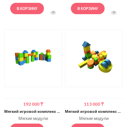
В КОРЗИНУ
В КОРЗИНУ
БЫСТРЫЙ ПРОСМОТР
БЫСТ
192 000
₸
113 000
₸
Мягкий игровой комплекс ROMANA Царство (стандартный)
Мягкий игровой комплекс Романа Космолёт (стандартный)
Мягкие модули
Мягкие модули