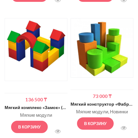
БЫСТРЫЙ ПРОСМОТР
БЫСТ
73 000
₸
136 500
₸
Мягкий конструктор «Фабрика»
Мягкий комплекс «Замок» (Romana)
Мягкие модули
Новинки
Мягкие модули
В КОРЗИНУ
В КОРЗИНУ
БЫСТ
БЫСТРЫЙ ПРОСМОТР