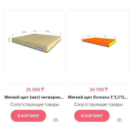
25 000
₸
26 700
₸
Мягкий щит (мат) четверной 1м (бежевый)
Мягкий щит Romana 1*1,5*0,1м тройной (оранжевый/жёлтый)
Сопутствующие товары
Сопутствующие товары
В КОРЗИНУ
В КОРЗИНУ
БЫСТРЫЙ ПРОСМОТР
БЫСТ