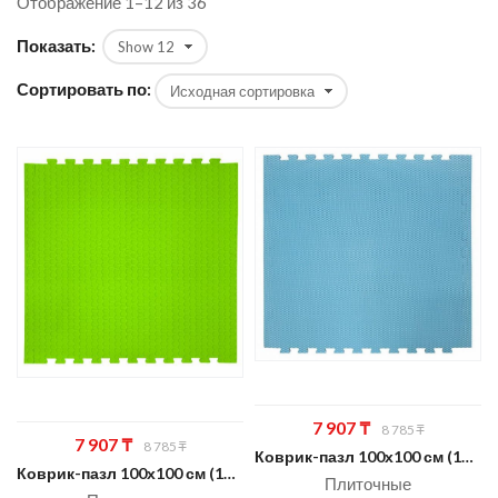
Отображение 1–12 из 36
Показать:
Сортировать по:
Первон
Текущая
7 907
₸
8 785
₸
Первоначальная
Текущая
7 907
₸
8 785
₸
цена
цена:
Коврик-пазл 100х100 см (14 мм)
цена
цена:
Коврик-пазл 100х100 см (14 мм)
составл
7
Плиточные
составляла
7